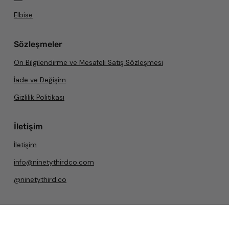
Elbise
Sözleşmeler
Ön Bilgilendirme ve Mesafeli Satış Sözleşmesi
İade ve Değişim
Gizlilik Politikası
İletişim
İletişim
info@ninetythirdco.com
@ninetythird.co