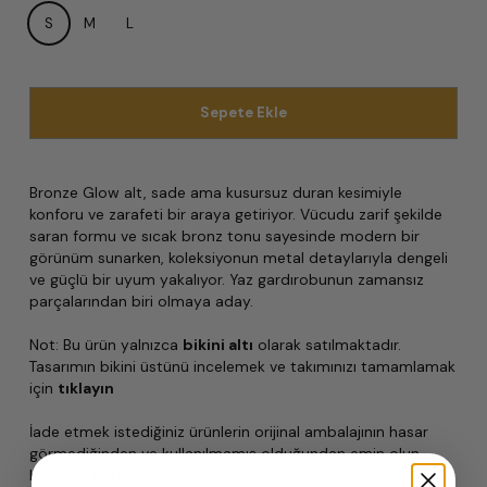
S
M
L
Sepete Ekle
Bronze Glow alt, sade ama kusursuz duran kesimiyle
konforu ve zarafeti bir araya getiriyor. Vücudu zarif şekilde
saran formu ve sıcak bronz tonu sayesinde modern bir
görünüm sunarken, koleksiyonun metal detaylarıyla dengeli
ve güçlü bir uyum yakalıyor. Yaz gardırobunun zamansız
parçalarından biri olmaya aday.
Not: Bu ürün yalnızca
bikini altı
olarak satılmaktadır.
Tasarımın bikini üstünü incelemek ve takımınızı tamamlamak
için
tıklayın
İade etmek istediğiniz ürünlerin orijinal ambalajının hasar
görmediğinden ve kullanılmamış olduğundan emin olun.
Kullanım hatası sonucu zarar görmemiş ürünlerin iadesi