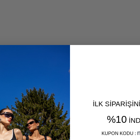
İLK SİPARİŞİ
%10
İND
​
n
KUPON KODU :