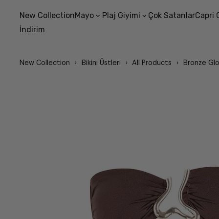
New Collection
Mayo
Plaj Giyimi
Çok Satanlar
Capri 
İndirim
New Collection
Bikini Üstleri
All Products
Bronze Gl