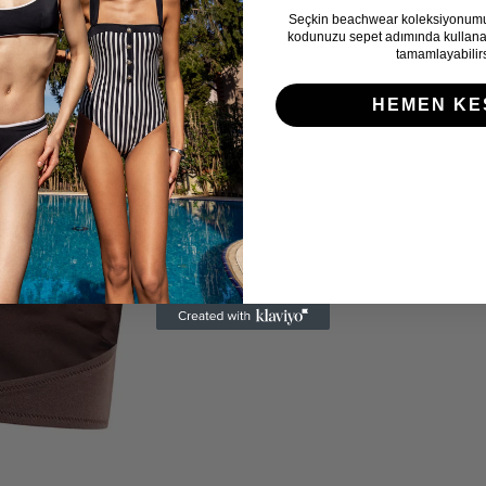
Seçkin beachwear koleksiyonum
kodunuzu sepet adımında kullanara
tamamlayabilirs
HEMEN KE