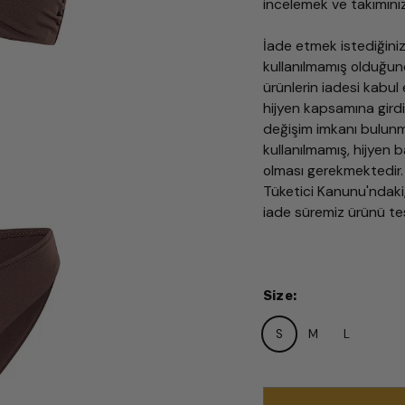
incelemek ve takımını
İade etmek istediğiniz
kullanılmamış olduğun
ürünlerin iadesi kabul 
hijyen kapsamına gird
değişim imkanı bulunma
kullanılmamış, hijyen 
olması gerekmektedir.
Tüketici Kanunu'ndak
iade süremiz ürünü tes
Size
:
S
M
L