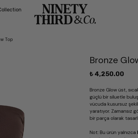
Collection
ow Top
Bronze Glo
₺ 4,250.00
Bronze Glow üst, sıca
güçlü bir siluetle bu
vücuda kusursuz şekild
yaratıyor. Zamansız g
bir parça olarak tasarl
Not: Bu ürün yalnızca