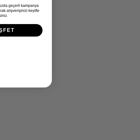
uzda geçerli kampanya
k alışverişinizi keyifle
iniz.
ŞFET