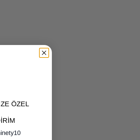
NİZE ÖZEL
İRİM
inety10