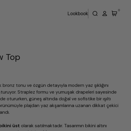
0
Lookbook
w Top
k bronz tonu ve özgün detayıyla modern yaz şıklığını
luşturuyor. Straplez formu ve yumuşak drapeleri sayesinde
e otururken, güneş altında doğal ve sofistike bir ışıltı
örünümüyle plajdan yaz akşamlarına uzanan dikkat çekici
andı.
bikini üst
olarak satılmaktadır.
Tasarımın bikini altını