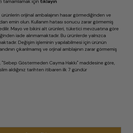
zı tamamlamak için
tıklayın
 ürünlerin orijinal ambalajının hasar görmediğinden ve
dan emin olun. Kullanım hatası sonucu zarar görmemiş
edilir. Mayo ve bikini alt ürünleri, tüketici mevzuatına göre
iğinden iade alınmamaktadır. Bu ürünlerde yalnızca
ktadır. Değişim işleminin yapılabilmesi için ürünün
bandının çıkarılmamış ve orjinal amblajının zarar görmemiş
i, "Sebep Göstermeden Cayma Hakkı" maddesine göre,
lim aldığınız tarihten itibaren ilk 7 gündür