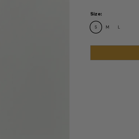
Size
:
S
M
L