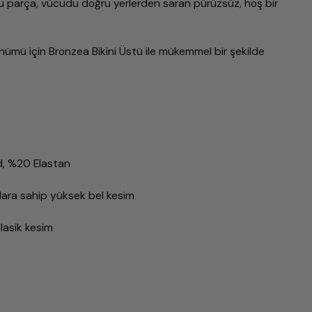
u parça, vücudu doğru yerlerden saran pürüzsüz, hoş bir
nümü için Bronzea Bikini Üstü ile mükemmel bir şekilde
d, %20 Elastan
aylara sahip yüksek bel kesim
 klasik kesim