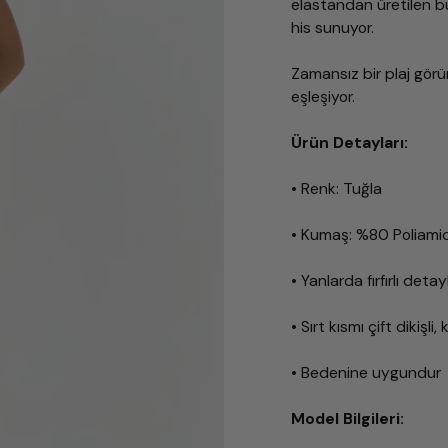
elastandan üretilen b
his sunuyor.
Zamansız bir plaj görü
eşleşiyor.
Ürün Detayları:
• Renk: Tuğla
• Kumaş: %80 Poliami
• Yanlarda fırfırlı det
• Sırt kısmı çift dikişli,
• Bedenine uygundur
Model Bilgileri: