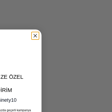
NİZE ÖZEL
İRİM
inety10
uzda geçerli kampanya