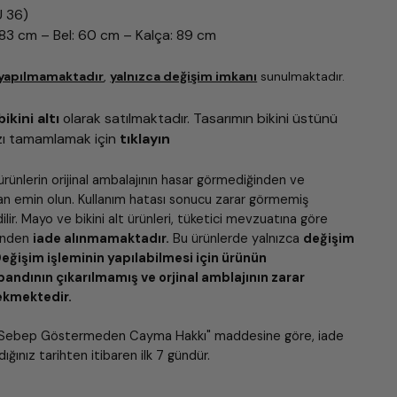
U 36)
83 cm – Bel: 60 cm – Kalça: 89 cm
 yapılmamaktadır
,
yalnızca değişim imkanı
sunulmaktadır.
bikini altı
olarak satılmaktadır.
Tasarımın bikini üstünü
ızı tamamlamak için
tıklayın
ürünlerin orijinal ambalajının hasar görmediğinden ve
an emin olun. Kullanım hatası sonucu zarar görmemiş
dilir. Mayo ve bikini alt ürünleri, tüketici mevzuatına göre
ğinden
iade alınmamaktadır.
Bu ürünlerde yalnızca
değişim
eğişim işleminin yapılabilmesi için ürünün
bandının çıkarılmamış ve orjinal amblajının zarar
ekmektedir.
, "Sebep Göstermeden Cayma Hakkı" maddesine göre, iade
ığınız tarihten itibaren ilk 7 gündür.