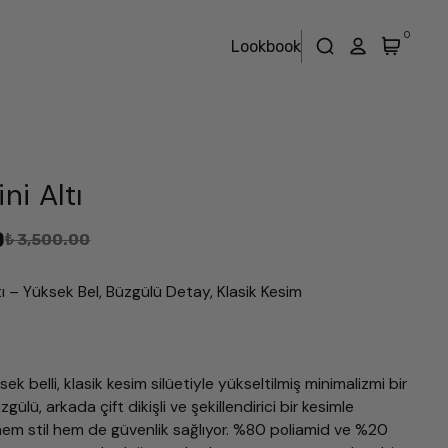
0
Lookbook
ni Altı
0
₺ 3,500.00
ltı – Yüksek Bel, Büzgülü Detay, Klasik Kesim
sek belli, klasik kesim silüetiyle yükseltilmiş minimalizmi bir
gülü, arkada çift dikişli ve şekillendirici bir kesimle
em stil hem de güvenlik sağlıyor. %80 poliamid ve %20