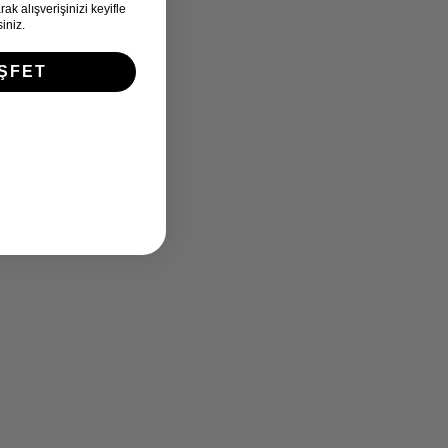
k alışverişinizi keyifle
iniz.
ŞFET