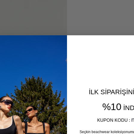
İLK SİPARİŞİ
%10
İND
​
n
KUPON KODU :
Seçkin beachwear koleksiyonum