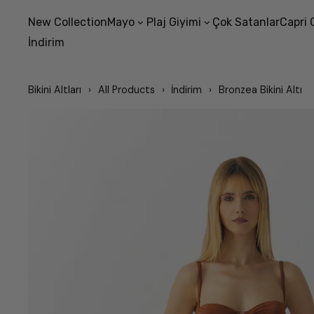
New Collection
Mayo
Plaj Giyimi
Çok Satanlar
Capri 
İndirim
Bikini Altları
All Products
İndirim
Bronzea Bikini Altı