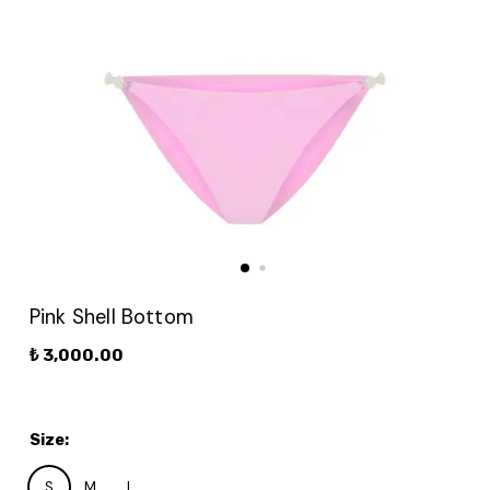
Pink Shell Bottom
₺ 3,000.00
Size
:
S
M
L