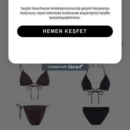
Seçkin beachwear koleksiyonumuzda geçerli kampanya
kodunuzu sepet adımında kullanarak alışverişinizi keyifle
Bu Ürünlerede Bakabilirsiniz
tamamlayabilirsiniz.
HEMEN KEŞFET