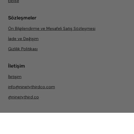
Elbise
Sözleşmeler
Ön Bilgilendirme ve Mesafeli Satış Sözleşmesi
İade ve Değişim
Gizlilik Politikası
İletişim
İletişim
info@ninetythirdco.com
@ninetythird.co