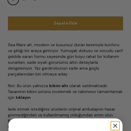
Sepete Ekle
Sea Mare alt, modern ve kusursuz duran kesimiyle konforu
ve şıklığı bir araya getiriyor. Yumuşak dokusu ve vücudu zarif
şekilde saran formu sayesinde gün boyu rahat bir kullanım
sunarken, sade siyah görünümü altın detaylarla
dengeleniyor. Yaz gardırobunun sade ama güçlü
parçalarından biri olmaya aday.
Not: Bu ürün yalnızca
bikini altı
olarak satılmaktadır.
Tasarımın bikini üstünü incelemek ve takımınızı tamamlamak
için
tıklayın
İade etmek istediğiniz ürünlerin orijinal ambalajının hasar
görmediğinden ve kullanılmamış olduğundan emin olun.
Kullanım hatası sonucu zarar görmemiş ürünlerin iadesi
kabul edilir. Mayo ve bikini alt ürünleri, tüketici mevzuatına