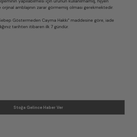
şleminin yapılabilmesi için ürünün kullanılmamış, hijyen
e orjinal amblajının zarar görmemiş olması gerekmektedir.
 "Sebep Göstermeden Cayma Hakkı" maddesine göre, iade
ğınız tarihten itibaren ilk 7 gündür.
Stoğa Gelince Haber Ver