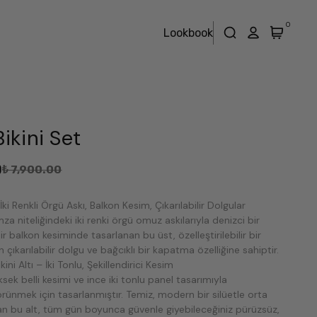
0
Lookbook
ikini Set
0
₺ 7,900.00
İki Renkli Örgü Askı, Balkon Kesim, Çıkarılabilir Dolgular
mza niteliğindeki iki renki örgü omuz askılarıyla denizci bir
r balkon kesiminde tasarlanan bu üst, özelleştirilebilir bir
 çıkarılabilir dolgu ve bağcıklı bir kapatma özelliğine sahiptir.
ni Altı – İki Tonlu, Şekillendirici Kesim
üksek belli kesimi ve ince iki tonlu panel tasarımıyla
rünmek için tasarlanmıştır. Temiz, modern bir silüetle orta
an bu alt, tüm gün boyunca güvenle giyebileceğiniz pürüzsüz,