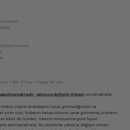
alkon kesim
skıları
üzleştirici kesim
el
ık
3 cm – Bel: 57 cm – Kalça: 90 cm
 yapılmamaktadır
,
yalnızca değişim imkanı
sunulmaktadır.
rünlerin orijinal ambalajının hasar görmediğinden ve
n emin olun. Kullanım hatası sonucu zarar görmemiş ürünlerin
 ve bikini alt ürünleri, tüketici mevzuatına göre hijyen
ade alınmamaktadır. Bu ürünlerde yalnızca değişim imkanı