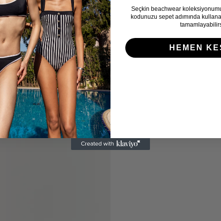
Seçkin beachwear koleksiyonum
kodunuzu sepet adımında kullanara
tamamlayabilirs
HEMEN KE