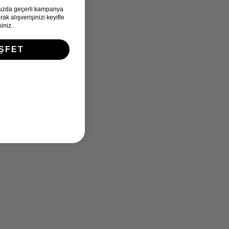
uzda geçerli kampanya
k alışverişinizi keyifle
iniz.
ŞFET