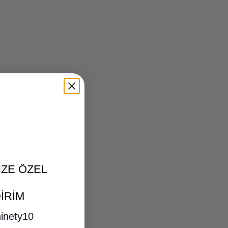
NİZE ÖZEL
İRİM
inety10