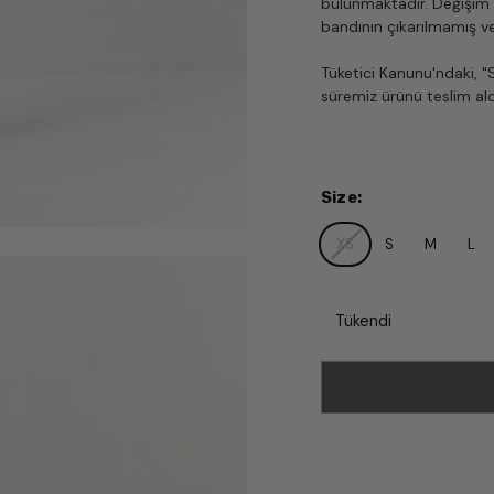
bulunmaktadır. Değişim i
bandının çıkarılmamış v
Tüketici Kanunu'ndaki,
süremiz ürünü teslim aldı
Size
:
XS
S
M
L
Tükendi