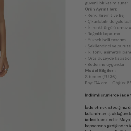
güvenli bir kesim sunar.
Ürün Ayrıntıları:
• Renk: Kiremit ve Bej
• Çıkarılabilir dolgulu b
• İki renkli örgülü omuz a
• Bağcıklı kapatma
• Yüksek belli tasarım
• Şekillendirici ve pürüzs
• İki tonlu asimetrik pan
• Orta düzeyde kapatıcıl
• Bedenine uygundur
Model Bilgileri:
S beden (EU 36)
Boy: 174 cm – Göğüs: 8
İndirimli ürünlerde
iade
İade etmek istediğiniz ü
kullanılmamış olduğunda
iadesi kabul edilir. Mayo
kapsamına girdiğinden i