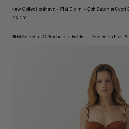
New Collection
Mayo
Plaj Giyimi
Çok Satanlar
Capri 
İndirim
Bikini Setleri
All Products
İndirim
Terracotta Bikini S