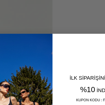
İLK SİPARİŞİ
%10
İND
​
n
KUPON KODU :