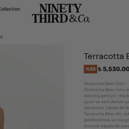
Collection
et
Terracotta B
₺ 5,530.0
%
30
Terracotta Bikini Üstü – 
Terracotta Bikini Üstü, i
dokunuş getiriyor. Hoş bi
uyum ve zarif destek için
Terracotta Yüksek Bel Biki
Terracotta Bikini Altı, y
şekillendirmek ve hoş gö
düzeyde kapatıcılık sun